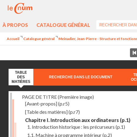
À PROPOS
CATALOGUE GÉNÉRAL
Accueil
Catalogue général
Meinadier, Jean-Pierre - Structure et fonctio
TABLE
T
DES
RECHERCHE DANS LE DOCUMENT
OC
MATIÈRES
PAGE DE TITRE (Première image)
[Avant-propos]
(p.r5)
[Table des matières]
(p.r7)
Chapitre I. Introduction aux ordinateurs
(p.1)
1. Introduction historique : les précurseurs
(p.1)
1.1. Machine à programme intérieur
(p.2)