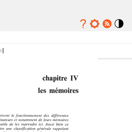
Mode
contraste
élévé