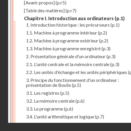
[Avant-propos]
(p.r5)
[Table des matières]
(p.r7)
Chapitre I. Introduction aux ordinateurs
(p.1)
1. Introduction historique : les précurseurs
(p.1)
1.1. Machine à programme intérieur
(p.2)
1.2. Machine à programme extérieur
(p.2)
1.3. Machine à programme enregistré
(p.3)
2. Présentation générale d'un ordinateur
(p.3)
2.1. L'unité centrale et la mémoire centrale
(p.3)
2.2. Les unités d'échange et les unités périphériques
(
3. Principe du fonctionnement d'un ordinateur :
présentation de Boulix
(p.5)
3.1. Les registres
(p.5)
3.2. La mémoire centrale
(p.6)
3.3. Le programme
(p.6)
3.4. L'unité arithmétique et logique
(p.7)
3.5. L'unité de contrôle
(p.8)
Droits réservés - CNAM