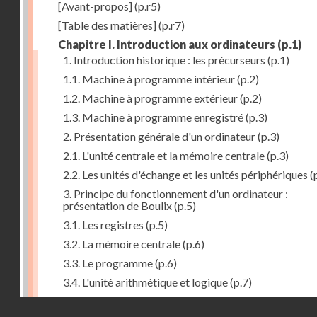
[Avant-propos]
(p.r5)
[Table des matières]
(p.r7)
Chapitre I. Introduction aux ordinateurs
(p.1)
1. Introduction historique : les précurseurs
(p.1)
1.1. Machine à programme intérieur
(p.2)
1.2. Machine à programme extérieur
(p.2)
1.3. Machine à programme enregistré
(p.3)
2. Présentation générale d'un ordinateur
(p.3)
2.1. L'unité centrale et la mémoire centrale
(p.3)
2.2. Les unités d'échange et les unités périphériques
(
3. Principe du fonctionnement d'un ordinateur :
présentation de Boulix
(p.5)
3.1. Les registres
(p.5)
3.2. La mémoire centrale
(p.6)
3.3. Le programme
(p.6)
3.4. L'unité arithmétique et logique
(p.7)
3.5. L'unité de contrôle
(p.8)
Droits réservés - CNAM