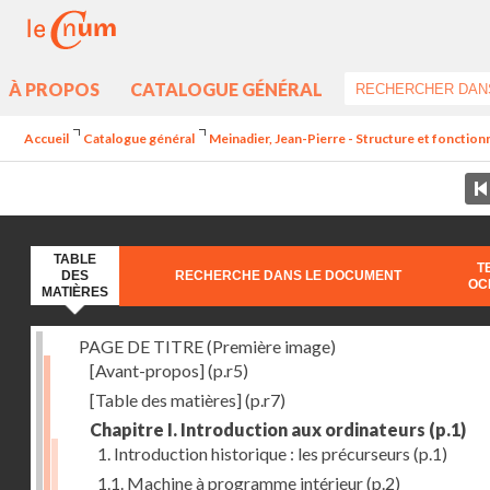
À PROPOS
CATALOGUE GÉNÉRAL
Accueil
Catalogue général
Meinadier, Jean-Pierre - Structure et fonctio
TABLE
T
DES
RECHERCHE DANS LE DOCUMENT
OC
MATIÈRES
PAGE DE TITRE (Première image)
[Avant-propos]
(p.r5)
[Table des matières]
(p.r7)
Chapitre I. Introduction aux ordinateurs
(p.1)
1. Introduction historique : les précurseurs
(p.1)
1.1. Machine à programme intérieur
(p.2)