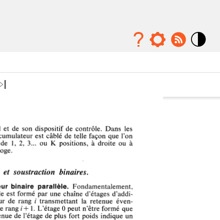
Mode
contraste
élévé