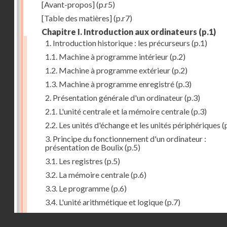
[Avant-propos]
(p.r5)
[Table des matières]
(p.r7)
Chapitre I. Introduction aux ordinateurs
(p.1)
1. Introduction historique : les précurseurs
(p.1)
1.1. Machine à programme intérieur
(p.2)
1.2. Machine à programme extérieur
(p.2)
1.3. Machine à programme enregistré
(p.3)
2. Présentation générale d'un ordinateur
(p.3)
2.1. L'unité centrale et la mémoire centrale
(p.3)
2.2. Les unités d'échange et les unités périphériques
(
3. Principe du fonctionnement d'un ordinateur :
présentation de Boulix
(p.5)
3.1. Les registres
(p.5)
3.2. La mémoire centrale
(p.6)
3.3. Le programme
(p.6)
3.4. L'unité arithmétique et logique
(p.7)
3.5. L'unité de contrôle
(p.8)
Droits réservés - CNAM