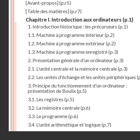
[Avant-propos]
(p.r5)
[Table des matières]
(p.r7)
Chapitre I. Introduction aux ordinateurs
(p.1)
1. Introduction historique : les précurseurs
(p.1)
1.1. Machine à programme intérieur
(p.2)
1.2. Machine à programme extérieur
(p.2)
1.3. Machine à programme enregistré
(p.3)
2. Présentation générale d'un ordinateur
(p.3)
2.1. L'unité centrale et la mémoire centrale
(p.3)
2.2. Les unités d'échange et les unités périphériques
(
3. Principe du fonctionnement d'un ordinateur :
présentation de Boulix
(p.5)
3.1. Les registres
(p.5)
3.2. La mémoire centrale
(p.6)
3.3. Le programme
(p.6)
3.4. L'unité arithmétique et logique
(p.7)
3.5. L'unité de contrôle
(p.8)
Droits réservés - CNAM