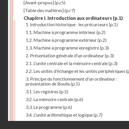
[Avant-propos]
(p.r5)
[Table des matières]
(p.r7)
Chapitre I. Introduction aux ordinateurs
(p.1)
1. Introduction historique : les précurseurs
(p.1)
1.1. Machine à programme intérieur
(p.2)
1.2. Machine à programme extérieur
(p.2)
1.3. Machine à programme enregistré
(p.3)
2. Présentation générale d'un ordinateur
(p.3)
2.1. L'unité centrale et la mémoire centrale
(p.3)
2.2. Les unités d'échange et les unités périphériques
(
3. Principe du fonctionnement d'un ordinateur :
présentation de Boulix
(p.5)
3.1. Les registres
(p.5)
3.2. La mémoire centrale
(p.6)
3.3. Le programme
(p.6)
3.4. L'unité arithmétique et logique
(p.7)
3.5. L'unité de contrôle
(p.8)
Droits réservés - CNAM