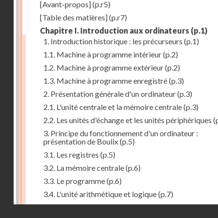
[Avant-propos]
(p.r5)
[Table des matières]
(p.r7)
Chapitre I. Introduction aux ordinateurs
(p.1)
1. Introduction historique : les précurseurs
(p.1)
1.1. Machine à programme intérieur
(p.2)
1.2. Machine à programme extérieur
(p.2)
1.3. Machine à programme enregistré
(p.3)
2. Présentation générale d'un ordinateur
(p.3)
2.1. L'unité centrale et la mémoire centrale
(p.3)
2.2. Les unités d'échange et les unités périphériques
(
3. Principe du fonctionnement d'un ordinateur :
présentation de Boulix
(p.5)
3.1. Les registres
(p.5)
3.2. La mémoire centrale
(p.6)
3.3. Le programme
(p.6)
3.4. L'unité arithmétique et logique
(p.7)
3.5. L'unité de contrôle
(p.8)
Droits réservés - CNAM