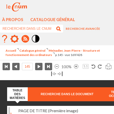
À PROPOS
CATALOGUE GÉNÉRAL
RECHERCHE AVANCÉE
Mode
contraste
Accueil
Catalogue général
Meinadier, Jean-Pierre - Structure et
élévé
fonctionnement des ordinateurs
p.145 - vue 169/428
100%
TABLE
T
DES
RECHERCHE DANS LE DOCUMENT
OC
MATIÈRES
PAGE DE TITRE (Première image)