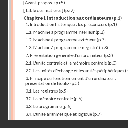
[Avant-propos]
(p.r5)
[Table des matières]
(p.r7)
Chapitre I. Introduction aux ordinateurs
(p.1)
1. Introduction historique : les précurseurs
(p.1)
1.1. Machine à programme intérieur
(p.2)
1.2. Machine à programme extérieur
(p.2)
1.3. Machine à programme enregistré
(p.3)
2. Présentation générale d'un ordinateur
(p.3)
2.1. L'unité centrale et la mémoire centrale
(p.3)
2.2. Les unités d'échange et les unités périphériques
(
3. Principe du fonctionnement d'un ordinateur :
présentation de Boulix
(p.5)
3.1. Les registres
(p.5)
3.2. La mémoire centrale
(p.6)
3.3. Le programme
(p.6)
3.4. L'unité arithmétique et logique
(p.7)
3.5. L'unité de contrôle
(p.8)
Droits réservés - CNAM