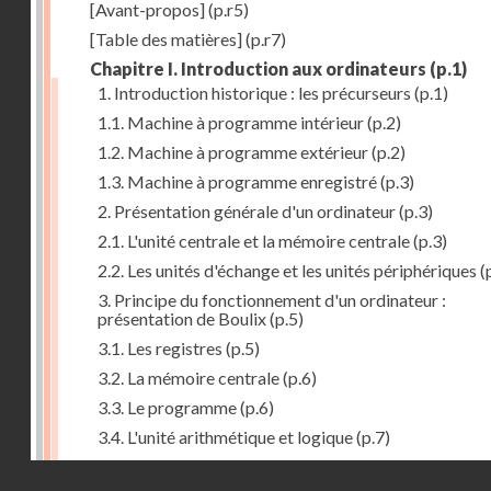
[Avant-propos]
(p.r5)
[Table des matières]
(p.r7)
Chapitre I. Introduction aux ordinateurs
(p.1)
1. Introduction historique : les précurseurs
(p.1)
1.1. Machine à programme intérieur
(p.2)
1.2. Machine à programme extérieur
(p.2)
1.3. Machine à programme enregistré
(p.3)
2. Présentation générale d'un ordinateur
(p.3)
2.1. L'unité centrale et la mémoire centrale
(p.3)
2.2. Les unités d'échange et les unités périphériques
(
3. Principe du fonctionnement d'un ordinateur :
présentation de Boulix
(p.5)
3.1. Les registres
(p.5)
3.2. La mémoire centrale
(p.6)
3.3. Le programme
(p.6)
3.4. L'unité arithmétique et logique
(p.7)
3.5. L'unité de contrôle
(p.8)
Droits réservés - CNAM