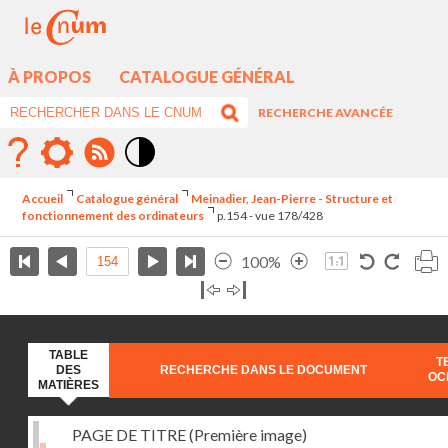
À PROPOS
CATALOGUE GÉNÉRAL
RECHERCHE AVANCÉE
Mode
contraste
Accueil
Catalogue général
Meinadier, Jean-Pierre - Structure et
élévé
fonctionnement des ordinateurs
p.154 - vue 178/428
100%
TABLE
T
DES
RECHERCHE DANS LE DOCUMENT
OC
MATIÈRES
PAGE DE TITRE (Première image)