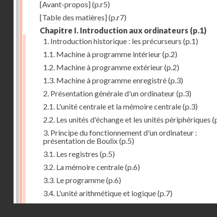
[Avant-propos]
(p.r5)
[Table des matières]
(p.r7)
Chapitre I. Introduction aux ordinateurs
(p.1)
1. Introduction historique : les précurseurs
(p.1)
1.1. Machine à programme intérieur
(p.2)
1.2. Machine à programme extérieur
(p.2)
1.3. Machine à programme enregistré
(p.3)
2. Présentation générale d'un ordinateur
(p.3)
2.1. L'unité centrale et la mémoire centrale
(p.3)
2.2. Les unités d'échange et les unités périphériques
(
3. Principe du fonctionnement d'un ordinateur :
présentation de Boulix
(p.5)
3.1. Les registres
(p.5)
3.2. La mémoire centrale
(p.6)
3.3. Le programme
(p.6)
3.4. L'unité arithmétique et logique
(p.7)
3.5. L'unité de contrôle
(p.8)
Droits réservés - CNAM