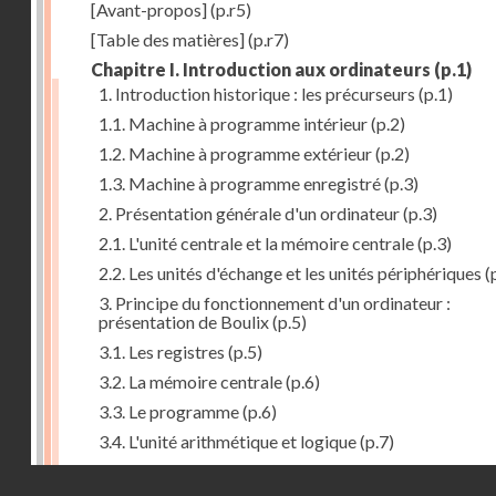
[Avant-propos]
(p.r5)
[Table des matières]
(p.r7)
Chapitre I. Introduction aux ordinateurs
(p.1)
1. Introduction historique : les précurseurs
(p.1)
1.1. Machine à programme intérieur
(p.2)
1.2. Machine à programme extérieur
(p.2)
1.3. Machine à programme enregistré
(p.3)
2. Présentation générale d'un ordinateur
(p.3)
2.1. L'unité centrale et la mémoire centrale
(p.3)
2.2. Les unités d'échange et les unités périphériques
(
3. Principe du fonctionnement d'un ordinateur :
présentation de Boulix
(p.5)
3.1. Les registres
(p.5)
3.2. La mémoire centrale
(p.6)
3.3. Le programme
(p.6)
3.4. L'unité arithmétique et logique
(p.7)
3.5. L'unité de contrôle
(p.8)
Droits réservés - CNAM