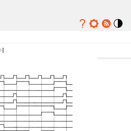
Mode
contraste
élévé