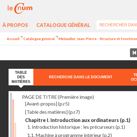
À PROPOS
CATALOGUE GÉNÉRAL
Accueil
Catalogue général
Meinadier, Jean-Pierre - Structure et fonctio
TABLE
T
DES
RECHERCHE DANS LE DOCUMENT
OC
MATIÈRES
PAGE DE TITRE (Première image)
[Avant-propos]
(p.r5)
[Table des matières]
(p.r7)
Chapitre I. Introduction aux ordinateurs
(p.1)
1. Introduction historique : les précurseurs
(p.1)
1.1. Machine à programme intérieur
(p.2)