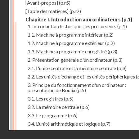
[Avant-propos]
(p.r5)
[Table des matières]
(p.r7)
Chapitre I. Introduction aux ordinateurs
(p.1)
1. Introduction historique : les précurseurs
(p.1)
1.1. Machine à programme intérieur
(p.2)
1.2. Machine à programme extérieur
(p.2)
1.3. Machine à programme enregistré
(p.3)
2. Présentation générale d'un ordinateur
(p.3)
2.1. L'unité centrale et la mémoire centrale
(p.3)
2.2. Les unités d'échange et les unités périphériques
(
3. Principe du fonctionnement d'un ordinateur :
présentation de Boulix
(p.5)
3.1. Les registres
(p.5)
3.2. La mémoire centrale
(p.6)
3.3. Le programme
(p.6)
3.4. L'unité arithmétique et logique
(p.7)
3.5. L'unité de contrôle
(p.8)
Droits réservés - CNAM