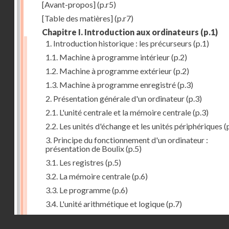
[Avant-propos]
(p.r5)
[Table des matières]
(p.r7)
Chapitre I. Introduction aux ordinateurs
(p.1)
1. Introduction historique : les précurseurs
(p.1)
1.1. Machine à programme intérieur
(p.2)
1.2. Machine à programme extérieur
(p.2)
1.3. Machine à programme enregistré
(p.3)
2. Présentation générale d'un ordinateur
(p.3)
2.1. L'unité centrale et la mémoire centrale
(p.3)
2.2. Les unités d'échange et les unités périphériques
(
3. Principe du fonctionnement d'un ordinateur :
présentation de Boulix
(p.5)
3.1. Les registres
(p.5)
3.2. La mémoire centrale
(p.6)
3.3. Le programme
(p.6)
3.4. L'unité arithmétique et logique
(p.7)
3.5. L'unité de contrôle
(p.8)
Droits réservés - CNAM