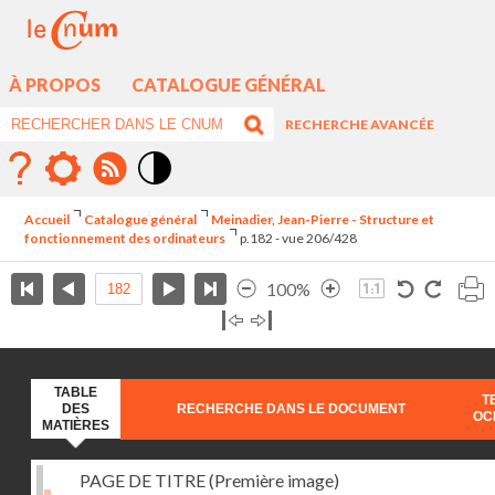
À PROPOS
CATALOGUE GÉNÉRAL
RECHERCHE AVANCÉE
Mode
contraste
Accueil
Catalogue général
Meinadier, Jean-Pierre - Structure et
élévé
fonctionnement des ordinateurs
p.182 - vue 206/428
100%
TABLE
T
DES
RECHERCHE DANS LE DOCUMENT
OC
MATIÈRES
PAGE DE TITRE (Première image)