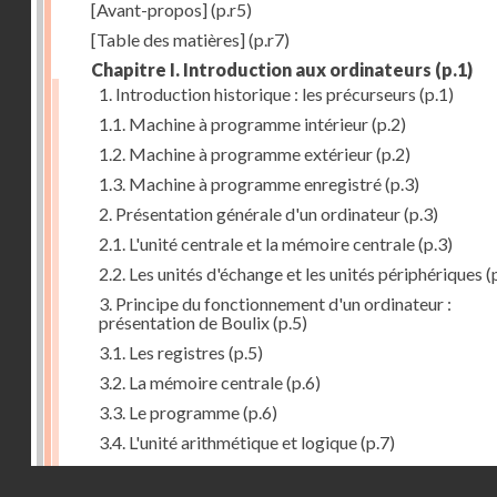
[Avant-propos]
(p.r5)
[Table des matières]
(p.r7)
Chapitre I. Introduction aux ordinateurs
(p.1)
1. Introduction historique : les précurseurs
(p.1)
1.1. Machine à programme intérieur
(p.2)
1.2. Machine à programme extérieur
(p.2)
1.3. Machine à programme enregistré
(p.3)
2. Présentation générale d'un ordinateur
(p.3)
2.1. L'unité centrale et la mémoire centrale
(p.3)
2.2. Les unités d'échange et les unités périphériques
(
3. Principe du fonctionnement d'un ordinateur :
présentation de Boulix
(p.5)
3.1. Les registres
(p.5)
3.2. La mémoire centrale
(p.6)
3.3. Le programme
(p.6)
3.4. L'unité arithmétique et logique
(p.7)
3.5. L'unité de contrôle
(p.8)
Droits réservés - CNAM