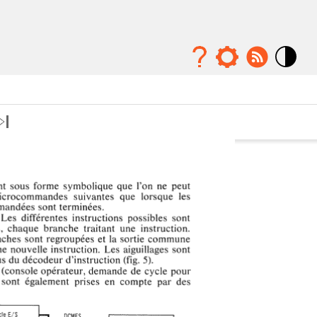
Mode
contraste
élévé