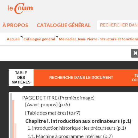
À PROPOS
CATALOGUE GÉNÉRAL
Accueil
Catalogue général
Meinadier, Jean-Pierre - Structure et fonctio
TABLE
T
DES
RECHERCHE DANS LE DOCUMENT
OC
MATIÈRES
PAGE DE TITRE (Première image)
[Avant-propos]
(p.r5)
[Table des matières]
(p.r7)
Chapitre I. Introduction aux ordinateurs
(p.1)
1. Introduction historique : les précurseurs
(p.1)
1.1. Machine à programme intérieur
(p.2)