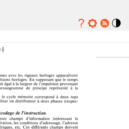
Mode
contraste
élévé