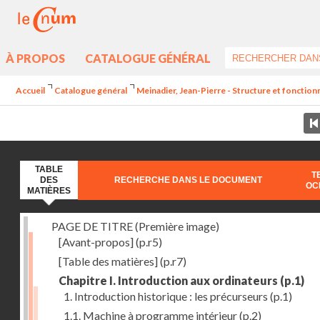
À PROPOS
CATALOGUE GÉNÉRAL
Accueil
Catalogue général
Meinadier, Jean-Pierre - Structure et fonctio
TABLE
T
DES
RECHERCHE DANS LE DOCUMENT
OC
MATIÈRES
PAGE DE TITRE (Première image)
[Avant-propos]
(p.r5)
[Table des matières]
(p.r7)
Chapitre I. Introduction aux ordinateurs
(p.1)
1. Introduction historique : les précurseurs
(p.1)
1.1. Machine à programme intérieur
(p.2)