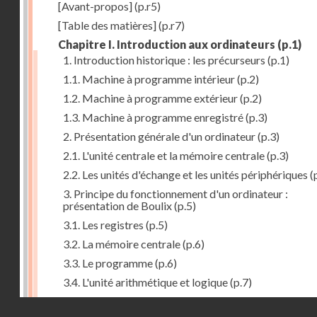
[Avant-propos]
(p.r5)
[Table des matières]
(p.r7)
Chapitre I. Introduction aux ordinateurs
(p.1)
1. Introduction historique : les précurseurs
(p.1)
1.1. Machine à programme intérieur
(p.2)
1.2. Machine à programme extérieur
(p.2)
1.3. Machine à programme enregistré
(p.3)
2. Présentation générale d'un ordinateur
(p.3)
2.1. L'unité centrale et la mémoire centrale
(p.3)
2.2. Les unités d'échange et les unités périphériques
(
3. Principe du fonctionnement d'un ordinateur :
présentation de Boulix
(p.5)
3.1. Les registres
(p.5)
3.2. La mémoire centrale
(p.6)
3.3. Le programme
(p.6)
3.4. L'unité arithmétique et logique
(p.7)
3.5. L'unité de contrôle
(p.8)
Droits réservés - CNAM