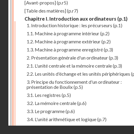
[Avant-propos]
(p.r5)
[Table des matières]
(p.r7)
Chapitre I. Introduction aux ordinateurs
(p.1)
1. Introduction historique : les précurseurs
(p.1)
1.1. Machine à programme intérieur
(p.2)
1.2. Machine à programme extérieur
(p.2)
1.3. Machine à programme enregistré
(p.3)
2. Présentation générale d'un ordinateur
(p.3)
2.1. L'unité centrale et la mémoire centrale
(p.3)
2.2. Les unités d'échange et les unités périphériques
(
3. Principe du fonctionnement d'un ordinateur :
présentation de Boulix
(p.5)
3.1. Les registres
(p.5)
3.2. La mémoire centrale
(p.6)
3.3. Le programme
(p.6)
3.4. L'unité arithmétique et logique
(p.7)
3.5. L'unité de contrôle
(p.8)
Droits réservés - CNAM