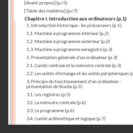
[Avant-propos]
(p.r5)
[Table des matières]
(p.r7)
Chapitre I. Introduction aux ordinateurs
(p.1)
1. Introduction historique : les précurseurs
(p.1)
1.1. Machine à programme intérieur
(p.2)
1.2. Machine à programme extérieur
(p.2)
1.3. Machine à programme enregistré
(p.3)
2. Présentation générale d'un ordinateur
(p.3)
2.1. L'unité centrale et la mémoire centrale
(p.3)
2.2. Les unités d'échange et les unités périphériques
(
3. Principe du fonctionnement d'un ordinateur :
présentation de Boulix
(p.5)
3.1. Les registres
(p.5)
3.2. La mémoire centrale
(p.6)
3.3. Le programme
(p.6)
3.4. L'unité arithmétique et logique
(p.7)
3.5. L'unité de contrôle
(p.8)
Droits réservés - CNAM