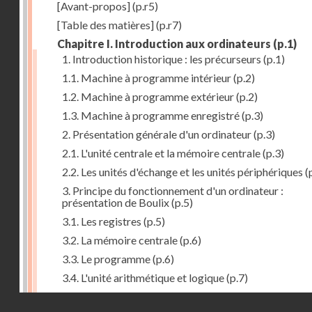
[Avant-propos]
(p.r5)
[Table des matières]
(p.r7)
Chapitre I. Introduction aux ordinateurs
(p.1)
1. Introduction historique : les précurseurs
(p.1)
1.1. Machine à programme intérieur
(p.2)
1.2. Machine à programme extérieur
(p.2)
1.3. Machine à programme enregistré
(p.3)
2. Présentation générale d'un ordinateur
(p.3)
2.1. L'unité centrale et la mémoire centrale
(p.3)
2.2. Les unités d'échange et les unités périphériques
(
3. Principe du fonctionnement d'un ordinateur :
présentation de Boulix
(p.5)
3.1. Les registres
(p.5)
3.2. La mémoire centrale
(p.6)
3.3. Le programme
(p.6)
3.4. L'unité arithmétique et logique
(p.7)
3.5. L'unité de contrôle
(p.8)
Droits réservés - CNAM