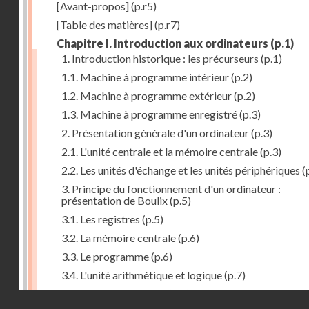
[Avant-propos]
(p.r5)
[Table des matières]
(p.r7)
Chapitre I. Introduction aux ordinateurs
(p.1)
1. Introduction historique : les précurseurs
(p.1)
1.1. Machine à programme intérieur
(p.2)
1.2. Machine à programme extérieur
(p.2)
1.3. Machine à programme enregistré
(p.3)
2. Présentation générale d'un ordinateur
(p.3)
2.1. L'unité centrale et la mémoire centrale
(p.3)
2.2. Les unités d'échange et les unités périphériques
(
3. Principe du fonctionnement d'un ordinateur :
présentation de Boulix
(p.5)
3.1. Les registres
(p.5)
3.2. La mémoire centrale
(p.6)
3.3. Le programme
(p.6)
3.4. L'unité arithmétique et logique
(p.7)
3.5. L'unité de contrôle
(p.8)
Droits réservés - CNAM