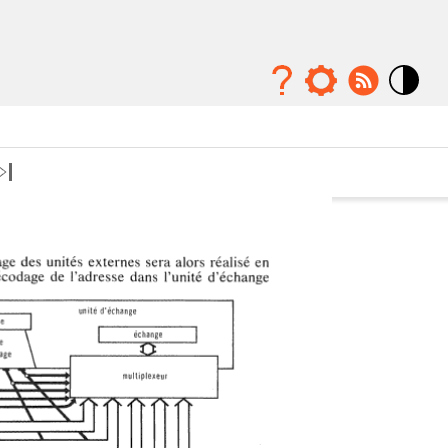
Mode
contraste
élévé