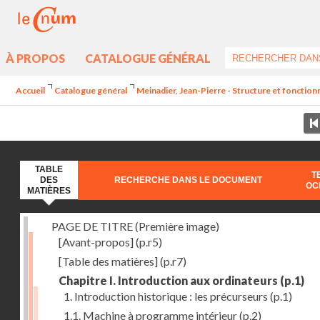
À PROPOS
CATALOGUE GÉNÉRAL
Accueil
Catalogue général
Meinadier, Jean-Pierre - Structure et fonctio
TABLE
T
DES
RECHERCHE DANS LE DOCUMENT
OC
MATIÈRES
PAGE DE TITRE (Première image)
[Avant-propos]
(p.r5)
[Table des matières]
(p.r7)
Chapitre I. Introduction aux ordinateurs
(p.1)
1. Introduction historique : les précurseurs
(p.1)
1.1. Machine à programme intérieur
(p.2)