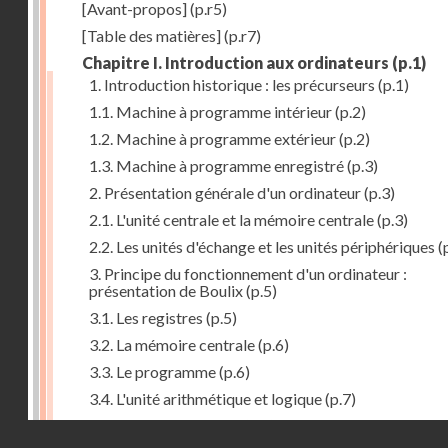
[Avant-propos]
(p.r5)
[Table des matières]
(p.r7)
Chapitre I. Introduction aux ordinateurs
(p.1)
1. Introduction historique : les précurseurs
(p.1)
1.1. Machine à programme intérieur
(p.2)
1.2. Machine à programme extérieur
(p.2)
1.3. Machine à programme enregistré
(p.3)
2. Présentation générale d'un ordinateur
(p.3)
2.1. L'unité centrale et la mémoire centrale
(p.3)
2.2. Les unités d'échange et les unités périphériques
(
3. Principe du fonctionnement d'un ordinateur :
présentation de Boulix
(p.5)
3.1. Les registres
(p.5)
3.2. La mémoire centrale
(p.6)
3.3. Le programme
(p.6)
3.4. L'unité arithmétique et logique
(p.7)
3.5. L'unité de contrôle
(p.8)
Droits réservés - CNAM