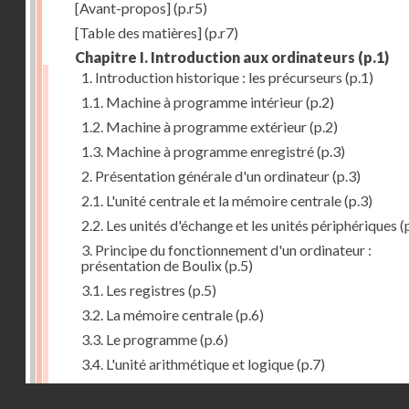
[Avant-propos]
(p.r5)
[Table des matières]
(p.r7)
Chapitre I. Introduction aux ordinateurs
(p.1)
1. Introduction historique : les précurseurs
(p.1)
1.1. Machine à programme intérieur
(p.2)
1.2. Machine à programme extérieur
(p.2)
1.3. Machine à programme enregistré
(p.3)
2. Présentation générale d'un ordinateur
(p.3)
2.1. L'unité centrale et la mémoire centrale
(p.3)
2.2. Les unités d'échange et les unités périphériques
(
3. Principe du fonctionnement d'un ordinateur :
présentation de Boulix
(p.5)
3.1. Les registres
(p.5)
3.2. La mémoire centrale
(p.6)
3.3. Le programme
(p.6)
3.4. L'unité arithmétique et logique
(p.7)
3.5. L'unité de contrôle
(p.8)
Droits réservés - CNAM