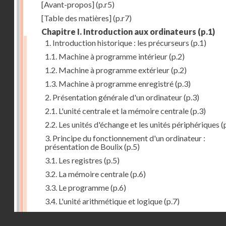
[Avant-propos]
(p.r5)
[Table des matières]
(p.r7)
Chapitre I. Introduction aux ordinateurs
(p.1)
1. Introduction historique : les précurseurs
(p.1)
1.1. Machine à programme intérieur
(p.2)
1.2. Machine à programme extérieur
(p.2)
1.3. Machine à programme enregistré
(p.3)
2. Présentation générale d'un ordinateur
(p.3)
2.1. L'unité centrale et la mémoire centrale
(p.3)
2.2. Les unités d'échange et les unités périphériques
(
3. Principe du fonctionnement d'un ordinateur :
présentation de Boulix
(p.5)
3.1. Les registres
(p.5)
3.2. La mémoire centrale
(p.6)
3.3. Le programme
(p.6)
3.4. L'unité arithmétique et logique
(p.7)
3.5. L'unité de contrôle
(p.8)
Droits réservés - CNAM