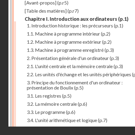
[Avant-propos]
(p.r5)
[Table des matières]
(p.r7)
Chapitre I. Introduction aux ordinateurs
(p.1)
1. Introduction historique : les précurseurs
(p.1)
1.1. Machine à programme intérieur
(p.2)
1.2. Machine à programme extérieur
(p.2)
1.3. Machine à programme enregistré
(p.3)
2. Présentation générale d'un ordinateur
(p.3)
2.1. L'unité centrale et la mémoire centrale
(p.3)
2.2. Les unités d'échange et les unités périphériques
(
3. Principe du fonctionnement d'un ordinateur :
présentation de Boulix
(p.5)
3.1. Les registres
(p.5)
3.2. La mémoire centrale
(p.6)
3.3. Le programme
(p.6)
3.4. L'unité arithmétique et logique
(p.7)
3.5. L'unité de contrôle
(p.8)
Droits réservés - CNAM