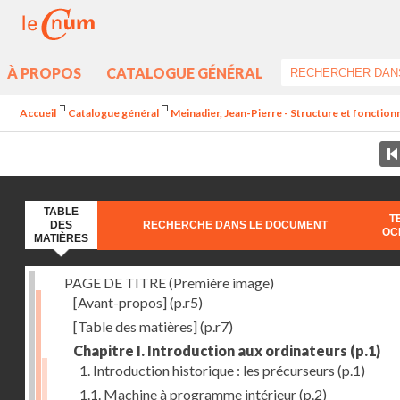
À PROPOS
CATALOGUE GÉNÉRAL
Accueil
Catalogue général
Meinadier, Jean-Pierre - Structure et fonctio
TABLE
T
DES
RECHERCHE DANS LE DOCUMENT
OC
MATIÈRES
PAGE DE TITRE (Première image)
[Avant-propos]
(p.r5)
[Table des matières]
(p.r7)
Chapitre I. Introduction aux ordinateurs
(p.1)
1. Introduction historique : les précurseurs
(p.1)
1.1. Machine à programme intérieur
(p.2)