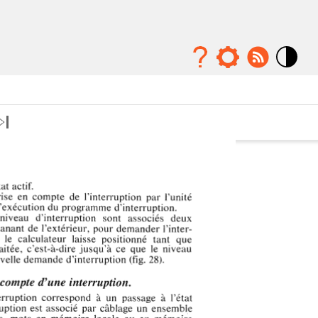
Mode
contraste
élévé