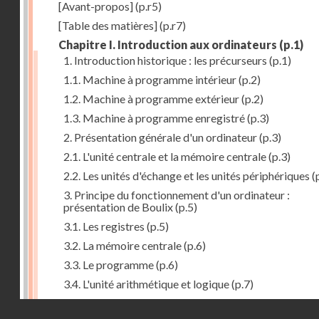
[Avant-propos]
(p.r5)
[Table des matières]
(p.r7)
Chapitre I. Introduction aux ordinateurs
(p.1)
1. Introduction historique : les précurseurs
(p.1)
1.1. Machine à programme intérieur
(p.2)
1.2. Machine à programme extérieur
(p.2)
1.3. Machine à programme enregistré
(p.3)
2. Présentation générale d'un ordinateur
(p.3)
2.1. L'unité centrale et la mémoire centrale
(p.3)
2.2. Les unités d'échange et les unités périphériques
(
3. Principe du fonctionnement d'un ordinateur :
présentation de Boulix
(p.5)
3.1. Les registres
(p.5)
3.2. La mémoire centrale
(p.6)
3.3. Le programme
(p.6)
3.4. L'unité arithmétique et logique
(p.7)
3.5. L'unité de contrôle
(p.8)
Droits réservés - CNAM