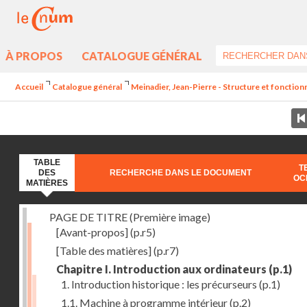
À PROPOS
CATALOGUE GÉNÉRAL
Accueil
Catalogue général
Meinadier, Jean-Pierre - Structure et fonctio
TABLE
T
DES
RECHERCHE DANS LE DOCUMENT
OC
MATIÈRES
PAGE DE TITRE (Première image)
[Avant-propos]
(p.r5)
[Table des matières]
(p.r7)
Chapitre I. Introduction aux ordinateurs
(p.1)
1. Introduction historique : les précurseurs
(p.1)
1.1. Machine à programme intérieur
(p.2)