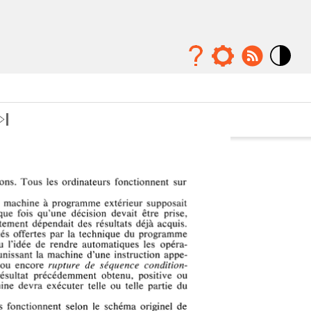
Mode
contraste
élévé