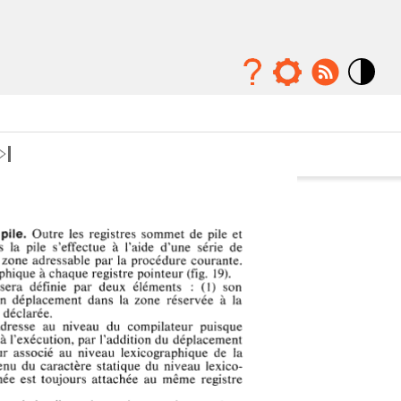
Mode
contraste
élévé