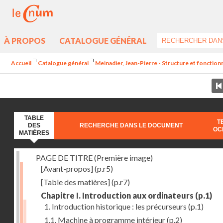
À PROPOS
CATALOGUE GÉNÉRAL
Accueil
Catalogue général
Meinadier, Jean-Pierre - Structure et fonctio
TABLE
T
DES
RECHERCHE DANS LE DOCUMENT
OC
MATIÈRES
PAGE DE TITRE (Première image)
[Avant-propos]
(p.r5)
[Table des matières]
(p.r7)
Chapitre I. Introduction aux ordinateurs
(p.1)
1. Introduction historique : les précurseurs
(p.1)
1.1. Machine à programme intérieur
(p.2)