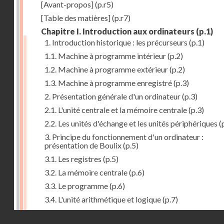
[Avant-propos]
(p.r5)
[Table des matières]
(p.r7)
Chapitre I. Introduction aux ordinateurs
(p.1)
1. Introduction historique : les précurseurs
(p.1)
1.1. Machine à programme intérieur
(p.2)
1.2. Machine à programme extérieur
(p.2)
1.3. Machine à programme enregistré
(p.3)
2. Présentation générale d'un ordinateur
(p.3)
2.1. L'unité centrale et la mémoire centrale
(p.3)
2.2. Les unités d'échange et les unités périphériques
(
3. Principe du fonctionnement d'un ordinateur :
présentation de Boulix
(p.5)
3.1. Les registres
(p.5)
3.2. La mémoire centrale
(p.6)
3.3. Le programme
(p.6)
3.4. L'unité arithmétique et logique
(p.7)
3.5. L'unité de contrôle
(p.8)
Droits réservés - CNAM