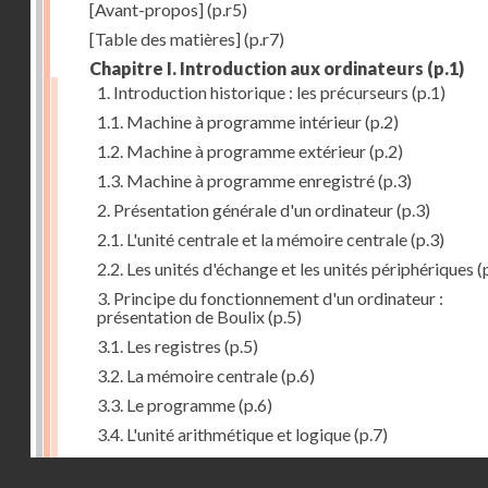
[Avant-propos]
(p.r5)
[Table des matières]
(p.r7)
Chapitre I. Introduction aux ordinateurs
(p.1)
1. Introduction historique : les précurseurs
(p.1)
1.1. Machine à programme intérieur
(p.2)
1.2. Machine à programme extérieur
(p.2)
1.3. Machine à programme enregistré
(p.3)
2. Présentation générale d'un ordinateur
(p.3)
2.1. L'unité centrale et la mémoire centrale
(p.3)
2.2. Les unités d'échange et les unités périphériques
(
3. Principe du fonctionnement d'un ordinateur :
présentation de Boulix
(p.5)
3.1. Les registres
(p.5)
3.2. La mémoire centrale
(p.6)
3.3. Le programme
(p.6)
3.4. L'unité arithmétique et logique
(p.7)
3.5. L'unité de contrôle
(p.8)
Droits réservés - CNAM