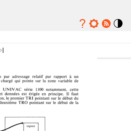
Mode
contraste
élévé