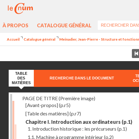
À PROPOS
CATALOGUE GÉNÉRAL
Accueil
Catalogue général
Meinadier, Jean-Pierre - Structure et fonctio
TABLE
T
DES
RECHERCHE DANS LE DOCUMENT
OC
MATIÈRES
PAGE DE TITRE (Première image)
[Avant-propos]
(p.r5)
[Table des matières]
(p.r7)
Chapitre I. Introduction aux ordinateurs
(p.1)
1. Introduction historique : les précurseurs
(p.1)
1.1. Machine à programme intérieur
(p.2)