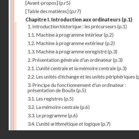
[Avant-propos]
(p.r5)
[Table des matières]
(p.r7)
Chapitre I. Introduction aux ordinateurs
(p.1)
1. Introduction historique : les précurseurs
(p.1)
1.1. Machine à programme intérieur
(p.2)
1.2. Machine à programme extérieur
(p.2)
1.3. Machine à programme enregistré
(p.3)
2. Présentation générale d'un ordinateur
(p.3)
2.1. L'unité centrale et la mémoire centrale
(p.3)
2.2. Les unités d'échange et les unités périphériques
(
3. Principe du fonctionnement d'un ordinateur :
présentation de Boulix
(p.5)
3.1. Les registres
(p.5)
3.2. La mémoire centrale
(p.6)
3.3. Le programme
(p.6)
3.4. L'unité arithmétique et logique
(p.7)
3.5. L'unité de contrôle
(p.8)
Droits réservés - CNAM