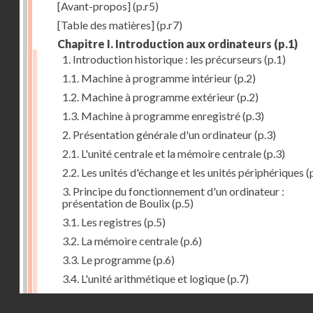
[Avant-propos]
(p.r5)
[Table des matières]
(p.r7)
Chapitre I. Introduction aux ordinateurs
(p.1)
1. Introduction historique : les précurseurs
(p.1)
1.1. Machine à programme intérieur
(p.2)
1.2. Machine à programme extérieur
(p.2)
1.3. Machine à programme enregistré
(p.3)
2. Présentation générale d'un ordinateur
(p.3)
2.1. L'unité centrale et la mémoire centrale
(p.3)
2.2. Les unités d'échange et les unités périphériques
(
3. Principe du fonctionnement d'un ordinateur :
présentation de Boulix
(p.5)
3.1. Les registres
(p.5)
3.2. La mémoire centrale
(p.6)
3.3. Le programme
(p.6)
3.4. L'unité arithmétique et logique
(p.7)
3.5. L'unité de contrôle
(p.8)
Droits réservés - CNAM