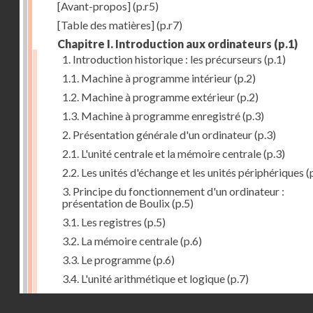
[Avant-propos]
(p.r5)
[Table des matières]
(p.r7)
Chapitre I. Introduction aux ordinateurs
(p.1)
1. Introduction historique : les précurseurs
(p.1)
1.1. Machine à programme intérieur
(p.2)
1.2. Machine à programme extérieur
(p.2)
1.3. Machine à programme enregistré
(p.3)
2. Présentation générale d'un ordinateur
(p.3)
2.1. L'unité centrale et la mémoire centrale
(p.3)
2.2. Les unités d'échange et les unités périphériques
(
3. Principe du fonctionnement d'un ordinateur :
présentation de Boulix
(p.5)
3.1. Les registres
(p.5)
3.2. La mémoire centrale
(p.6)
3.3. Le programme
(p.6)
3.4. L'unité arithmétique et logique
(p.7)
3.5. L'unité de contrôle
(p.8)
Droits réservés - CNAM