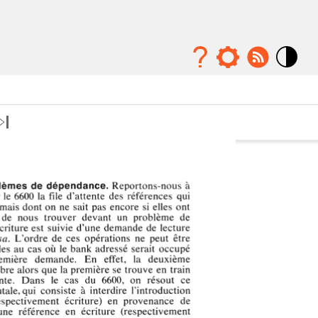
Mode
contraste
élévé