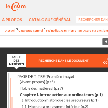
À PROPOS
CATALOGUE GÉNÉRAL
Accueil
Catalogue général
Meinadier, Jean-Pierre - Structure et fonctio
TABLE
T
DES
RECHERCHE DANS LE DOCUMENT
OC
MATIÈRES
PAGE DE TITRE (Première image)
[Avant-propos]
(p.r5)
[Table des matières]
(p.r7)
Chapitre I. Introduction aux ordinateurs
(p.1)
1. Introduction historique : les précurseurs
(p.1)
1.1. Machine à programme intérieur
(p.2)