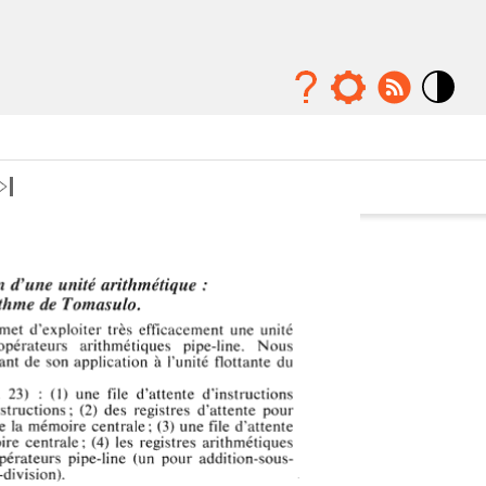
Mode
contraste
élévé