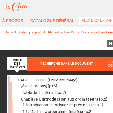
À PROPOS
CATALOGUE GÉNÉRAL
Accueil
Catalogue général
Meinadier, Jean-Pierre - Structure et fonctio
TABLE
T
DES
RECHERCHE DANS LE DOCUMENT
OC
MATIÈRES
PAGE DE TITRE (Première image)
[Avant-propos]
(p.r5)
[Table des matières]
(p.r7)
Chapitre I. Introduction aux ordinateurs
(p.1)
1. Introduction historique : les précurseurs
(p.1)
1.1. Machine à programme intérieur
(p.2)