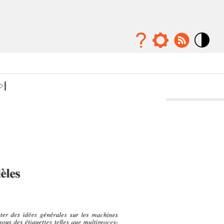
Mode
contraste
élévé