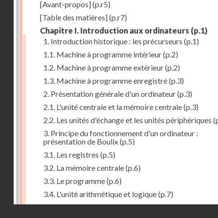
[Avant-propos]
(p.r5)
[Table des matières]
(p.r7)
Chapitre I. Introduction aux ordinateurs
(p.1)
1. Introduction historique : les précurseurs
(p.1)
1.1. Machine à programme intérieur
(p.2)
1.2. Machine à programme extérieur
(p.2)
1.3. Machine à programme enregistré
(p.3)
2. Présentation générale d'un ordinateur
(p.3)
2.1. L'unité centrale et la mémoire centrale
(p.3)
2.2. Les unités d'échange et les unités périphériques
(
3. Principe du fonctionnement d'un ordinateur :
présentation de Boulix
(p.5)
3.1. Les registres
(p.5)
3.2. La mémoire centrale
(p.6)
3.3. Le programme
(p.6)
3.4. L'unité arithmétique et logique
(p.7)
3.5. L'unité de contrôle
(p.8)
Droits réservés - CNAM