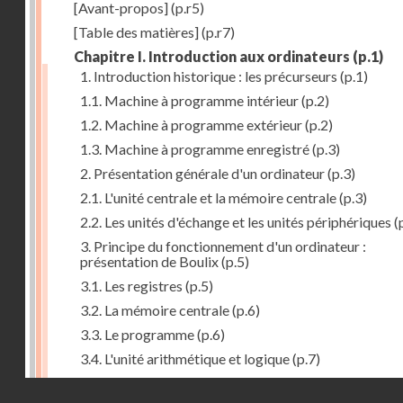
[Avant-propos]
(p.r5)
[Table des matières]
(p.r7)
Chapitre I. Introduction aux ordinateurs
(p.1)
1. Introduction historique : les précurseurs
(p.1)
1.1. Machine à programme intérieur
(p.2)
1.2. Machine à programme extérieur
(p.2)
1.3. Machine à programme enregistré
(p.3)
2. Présentation générale d'un ordinateur
(p.3)
2.1. L'unité centrale et la mémoire centrale
(p.3)
2.2. Les unités d'échange et les unités périphériques
(
3. Principe du fonctionnement d'un ordinateur :
présentation de Boulix
(p.5)
3.1. Les registres
(p.5)
3.2. La mémoire centrale
(p.6)
3.3. Le programme
(p.6)
3.4. L'unité arithmétique et logique
(p.7)
3.5. L'unité de contrôle
(p.8)
Droits réservés - CNAM