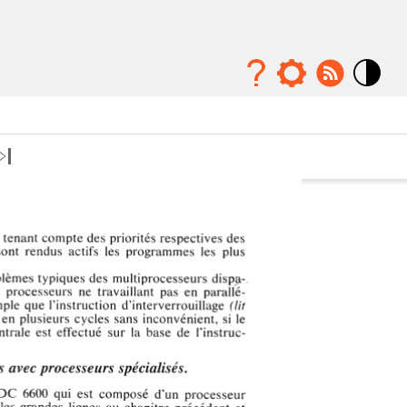
Mode
contraste
élévé