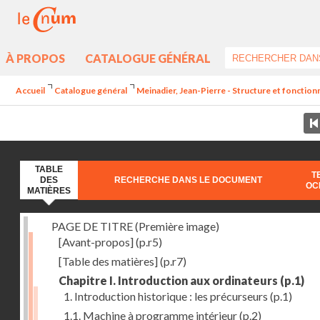
À PROPOS
CATALOGUE GÉNÉRAL
Accueil
Catalogue général
Meinadier, Jean-Pierre - Structure et fonctio
TABLE
T
DES
RECHERCHE DANS LE DOCUMENT
OC
MATIÈRES
PAGE DE TITRE (Première image)
[Avant-propos]
(p.r5)
[Table des matières]
(p.r7)
Chapitre I. Introduction aux ordinateurs
(p.1)
1. Introduction historique : les précurseurs
(p.1)
1.1. Machine à programme intérieur
(p.2)