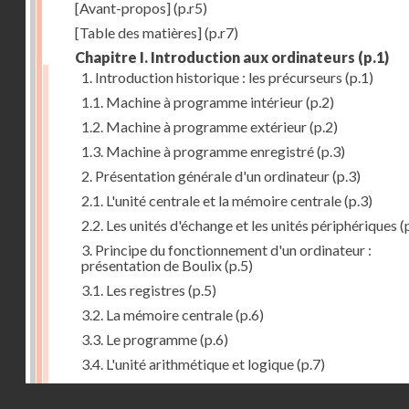
[Avant-propos]
(p.r5)
[Table des matières]
(p.r7)
Chapitre I. Introduction aux ordinateurs
(p.1)
1. Introduction historique : les précurseurs
(p.1)
1.1. Machine à programme intérieur
(p.2)
1.2. Machine à programme extérieur
(p.2)
1.3. Machine à programme enregistré
(p.3)
2. Présentation générale d'un ordinateur
(p.3)
2.1. L'unité centrale et la mémoire centrale
(p.3)
2.2. Les unités d'échange et les unités périphériques
(
3. Principe du fonctionnement d'un ordinateur :
présentation de Boulix
(p.5)
3.1. Les registres
(p.5)
3.2. La mémoire centrale
(p.6)
3.3. Le programme
(p.6)
3.4. L'unité arithmétique et logique
(p.7)
3.5. L'unité de contrôle
(p.8)
Droits réservés - CNAM