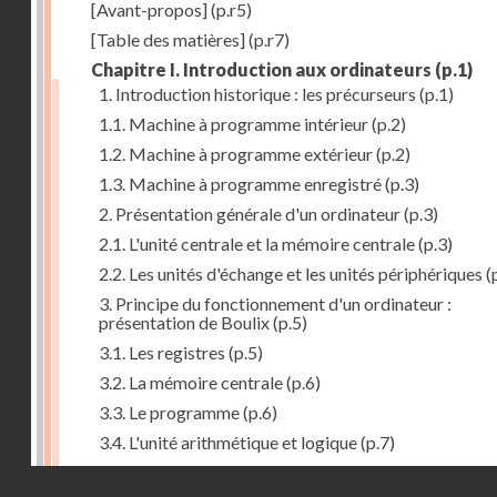
[Avant-propos]
(p.r5)
[Table des matières]
(p.r7)
Chapitre I. Introduction aux ordinateurs
(p.1)
1. Introduction historique : les précurseurs
(p.1)
1.1. Machine à programme intérieur
(p.2)
1.2. Machine à programme extérieur
(p.2)
1.3. Machine à programme enregistré
(p.3)
2. Présentation générale d'un ordinateur
(p.3)
2.1. L'unité centrale et la mémoire centrale
(p.3)
2.2. Les unités d'échange et les unités périphériques
(
3. Principe du fonctionnement d'un ordinateur :
présentation de Boulix
(p.5)
3.1. Les registres
(p.5)
3.2. La mémoire centrale
(p.6)
3.3. Le programme
(p.6)
3.4. L'unité arithmétique et logique
(p.7)
3.5. L'unité de contrôle
(p.8)
Droits réservés - CNAM