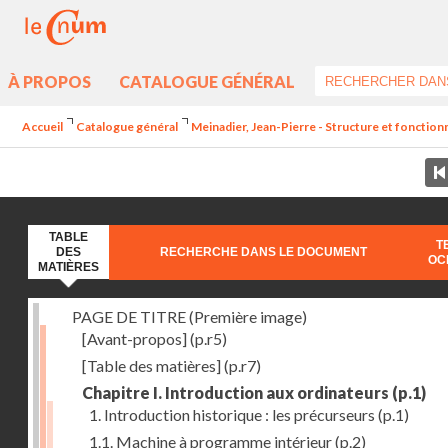
À PROPOS
CATALOGUE GÉNÉRAL
Accueil
Catalogue général
Meinadier, Jean-Pierre - Structure et fonctio
TABLE
T
DES
RECHERCHE DANS LE DOCUMENT
OC
MATIÈRES
PAGE DE TITRE (Première image)
[Avant-propos]
(p.r5)
[Table des matières]
(p.r7)
Chapitre I. Introduction aux ordinateurs
(p.1)
1. Introduction historique : les précurseurs
(p.1)
1.1. Machine à programme intérieur
(p.2)