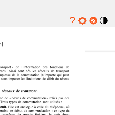
Mode
contraste
élévé