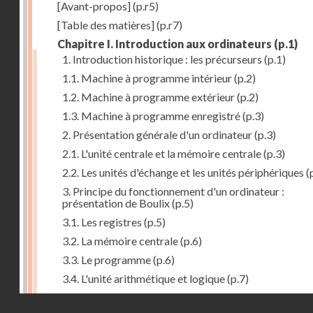
[Avant-propos]
(p.r5)
[Table des matières]
(p.r7)
Chapitre I. Introduction aux ordinateurs
(p.1)
1. Introduction historique : les précurseurs
(p.1)
1.1. Machine à programme intérieur
(p.2)
1.2. Machine à programme extérieur
(p.2)
1.3. Machine à programme enregistré
(p.3)
2. Présentation générale d'un ordinateur
(p.3)
2.1. L'unité centrale et la mémoire centrale
(p.3)
2.2. Les unités d'échange et les unités périphériques
(
3. Principe du fonctionnement d'un ordinateur :
présentation de Boulix
(p.5)
3.1. Les registres
(p.5)
3.2. La mémoire centrale
(p.6)
3.3. Le programme
(p.6)
3.4. L'unité arithmétique et logique
(p.7)
3.5. L'unité de contrôle
(p.8)
Droits réservés - CNAM