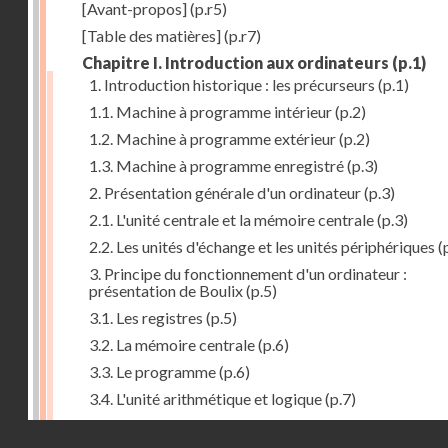
[Avant-propos]
(p.r5)
[Table des matières]
(p.r7)
Chapitre I. Introduction aux ordinateurs
(p.1)
1. Introduction historique : les précurseurs
(p.1)
1.1. Machine à programme intérieur
(p.2)
1.2. Machine à programme extérieur
(p.2)
1.3. Machine à programme enregistré
(p.3)
2. Présentation générale d'un ordinateur
(p.3)
2.1. L'unité centrale et la mémoire centrale
(p.3)
2.2. Les unités d'échange et les unités périphériques
(
3. Principe du fonctionnement d'un ordinateur :
présentation de Boulix
(p.5)
3.1. Les registres
(p.5)
3.2. La mémoire centrale
(p.6)
3.3. Le programme
(p.6)
3.4. L'unité arithmétique et logique
(p.7)
3.5. L'unité de contrôle
(p.8)
Droits réservés - CNAM