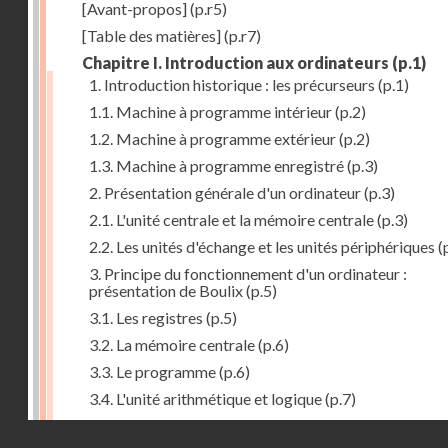
[Avant-propos]
(p.r5)
[Table des matières]
(p.r7)
Chapitre I. Introduction aux ordinateurs
(p.1)
1. Introduction historique : les précurseurs
(p.1)
1.1. Machine à programme intérieur
(p.2)
1.2. Machine à programme extérieur
(p.2)
1.3. Machine à programme enregistré
(p.3)
2. Présentation générale d'un ordinateur
(p.3)
2.1. L'unité centrale et la mémoire centrale
(p.3)
2.2. Les unités d'échange et les unités périphériques
(
3. Principe du fonctionnement d'un ordinateur :
présentation de Boulix
(p.5)
3.1. Les registres
(p.5)
3.2. La mémoire centrale
(p.6)
3.3. Le programme
(p.6)
3.4. L'unité arithmétique et logique
(p.7)
3.5. L'unité de contrôle
(p.8)
Droits réservés - CNAM